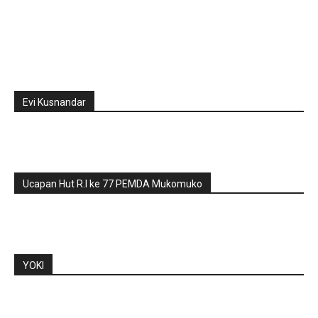
Evi Kusnandar
Ucapan Hut R.I ke 77 PEMDA Mukomuko
YOKI