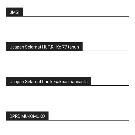
JMSI
Ucapan Selamat HUT.R.I Ke 77 tahun
Ucapan Selamat hari kesaktian pancasila
DPRD MUKOMUKO