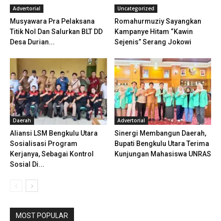
Advertorial
Uncategorized
Musyawara Pra Pelaksana
Romahurmuziy Sayangkan
Titik Nol Dan Salurkan BLT DD
Kampanye Hitam “Kawin
Desa Durian...
Sejenis” Serang Jokowi
Daerah
Advertorial
Aliansi LSM Bengkulu Utara
Sinergi Membangun Daerah,
Sosialisasi Program
Bupati Bengkulu Utara Terima
Kerjanya, Sebagai Kontrol
Kunjungan Mahasiswa UNRAS
Sosial Di...
MOST POPULAR