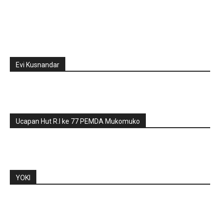
Evi Kusnandar
Ucapan Hut R.I ke 77 PEMDA Mukomuko
YOKI