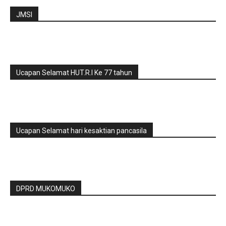
JMSI
Ucapan Selamat HUT.R.I Ke 77 tahun
Ucapan Selamat hari kesaktian pancasila
DPRD MUKOMUKO