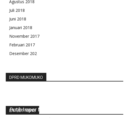
Agustus 2018
Juli 2018
Juni 2018
Januari 2018
November 2017
Februari 2017
Desember 202
DPRD MUKOMUKO
Gubernur Jateng Tidak Keberatan Bawang
Putih Impor Masuk Jateng
LATEST NEWS
gustirahmat_ej2hz9n9
-
Mei 1, 2019
0