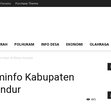
Forums
Purchase Theme
ERAH
POLHUKAM
INFO DESA
EKONOMI
OLAHRAGA
n Kaur di Minta mundur
minfo Kabupaten
undur
695