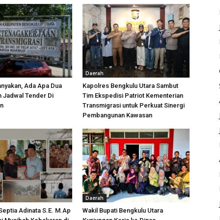
Daerah
anyakan, Ada Apa Dua
Kapolres Bengkulu Utara Sambut
h Jadwal Tender Di
Tim Ekspedisi Patriot Kementerian
an
Transmigrasi untuk Perkuat Sinergi
Pembangunan Kawasan
Daerah
 Septia Adinata S.E. M.Ap
Wakil Bupati Bengkulu Utara