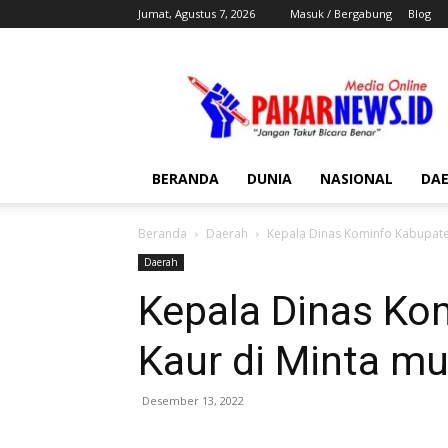
Jumat, Agustus 7, 2026
Masuk / Bergabung
Blog
Pakar
News
BERANDA
DUNIA
NASIONAL
DA
Beranda
Daerah
Kepala Dinas Kominfo Kabupate
Daerah
Kepala Dinas Ko
Kaur di Minta m
Desember 13, 2022