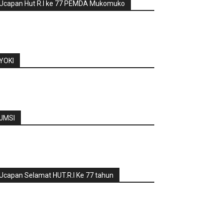
Ucapan Hut R.I ke 77 PEMDA Mukomuko
YOKI
JMSI
Ucapan Selamat HUT.R.I Ke 77 tahun