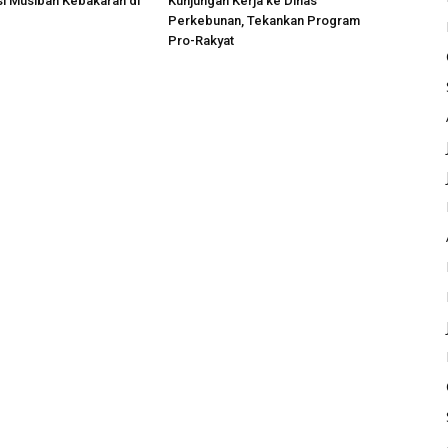
si Musibah Kebakaran di
Kunjungan Kerja ke Dinas
i
Perkebunan, Tekankan Program
Pro-Rakyat