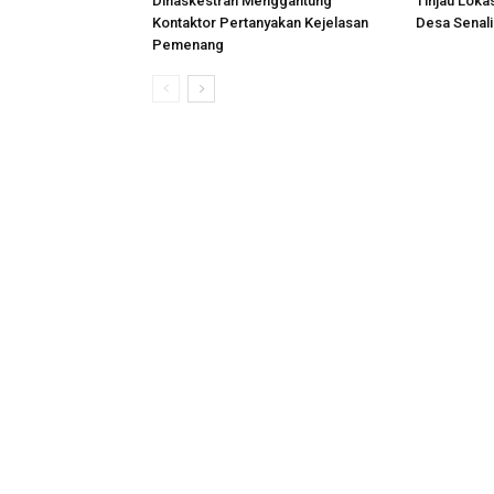
Dinaskestran Menggantung
Tinjau Loka
Kontaktor Pertanyakan Kejelasan
Desa Senal
Pemenang