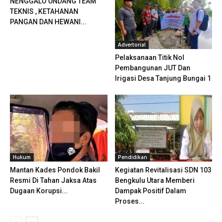
NENGGALO UNDANG TEAM
TEKNIS , KETAHANAN
PANGAN DAN HEWANI...
Advertorial
Pelaksanaan Titik Nol
Pembangunan JUT Dan
Irigasi Desa Tanjung Bungai 1
Hukum
Pendidikan
Mantan Kades Pondok Bakil
Kegiatan Revitalisasi SDN 103
Resmi Di Tahan Jaksa Atas
Bengkulu Utara Memberi
Dugaan Korupsi...
Dampak Positif Dalam
Proses...