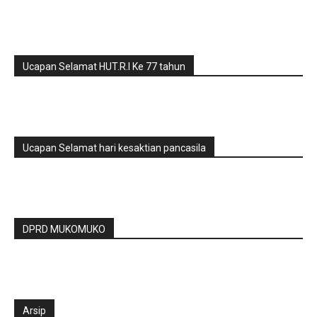
Ucapan Selamat HUT.R.I Ke 77 tahun
Ucapan Selamat hari kesaktian pancasila
DPRD MUKOMUKO
Arsip