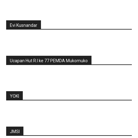
Evi Kusnandar
Ucapan Hut R.I ke 77 PEMDA Mukomuko
YOKI
JMSI