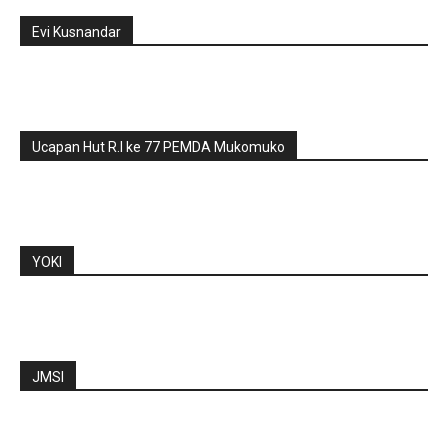
Evi Kusnandar
Ucapan Hut R.I ke 77 PEMDA Mukomuko
YOKI
JMSI