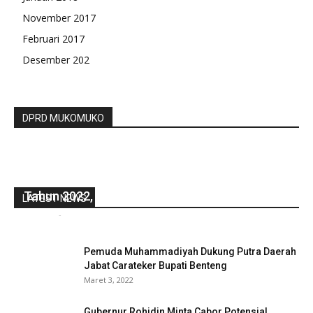
November 2017
Februari 2017
Desember 202
DPRD MUKOMUKO
Tahun 2022, Mesjid Raya Makin Megah
LATEST NEWS
redaksi
-
Oktober 18, 2021
0
Pemuda Muhammadiyah Dukung Putra Daerah
Jabat Carateker Bupati Benteng
Maret 3, 2022
Gubernur Rohidin Minta Cabor Potensial