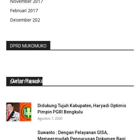
November 2017
Februari 2017
Desember 202
DPRD MUKOMUKO
Gubernur Bengkulu Rohidin Mersyah Pimpin
Gelar Pasukan Ops Ketupat Nala-2021
LATEST NEWS
redaksi
-
Mei 5, 2021
0
Didukung Tujuh Kabupaten, Haryadi Optimis
Pimpin PGRI Bengkulu
Agustus 7, 2020
Suwanto : Dengan Pelayanan GISA,
Mempermudah Pengurusan Dokumen Bagi