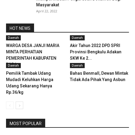
Masyarakat
April 22, 2022
HOT NEWS
Daerah
Daerah
WARGA DESA JANJI MARIA
Akir Tahun 2022 DPD SPRI
MINTA PERHATIAN
Provinsi Bengkulu Adakan
PEMERINTAH KABUPATEN
SKW Ke 2...
TOBA
Daerah
Daerah
Pemilik Tambak Udang
Bahas Benmall, Dewan Mintak
Mudadi Keluhkan Harga
Tidak Ada Pihak Yang Asbun
Udang Sekarang Hanya
Rp.36/kg
MOST POPULAR