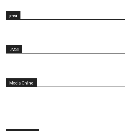
jmsi
JMSI
Media Online