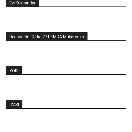
Evi Kusnandar
Ucapan Hut R.I ke 77 PEMDA Mukomuko
YOKI
JMSI