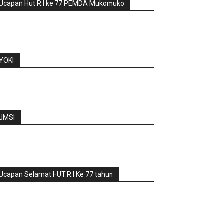
Ucapan Hut R.I ke 77 PEMDA Mukomuko
YOKI
JMSI
Ucapan Selamat HUT.R.I Ke 77 tahun