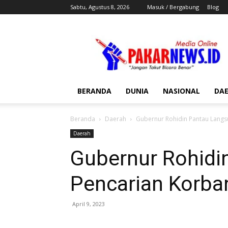
Sabtu, Agustus 8, 2026
Masuk / Bergabung
Blog
Pakar
News
BERANDA
DUNIA
NASIONAL
DA
Beranda
Daerah
Gubernur Rohidin Pantau Lang
Daerah
Gubernur Rohidi
Pencarian Korba
April 9, 2023