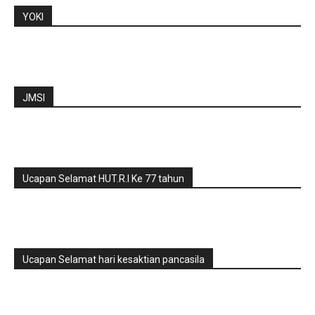
YOKI
JMSI
Ucapan Selamat HUT.R.I Ke 77 tahun
Ucapan Selamat hari kesaktian pancasila