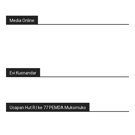
Media Online
Evi Kusnandar
Ucapan Hut R.I ke 77 PEMDA Mukomuko