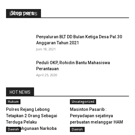
Stop pers
LATEST NEWS
redaksi
-
Januari 25, 2022
0
Penyaluran BLT DD Bulan Ketiga Desa Pal.30
Anggaran Tahun 2021
Juni 18, 2021
Peduli OKP, Rohidin Bantu Mahasiswa
Perantauan
April 25, 2020
HOT NEWS
Hukum
Uncategorized
Polres Rejang Lebong
Masinton Pasarib :
Tetapkan 2 Orang Sebagai
Penyadapan sejatinya
Terduga Pelaku
perbuatan melanggar HAM
Penyalahgunaan Narkoba
Daerah
Daerah