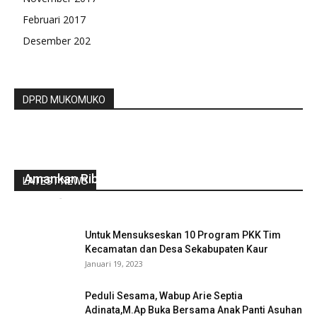
Februari 2017
Desember 202
DPRD MUKOMUKO
Ops Pekat Nala I 2022, Polsek Lubuk Pinang
Amankan Ribuan Petasan
LATEST NEWS
redaksi
-
April 8, 2022
0
Untuk Mensukseskan 10 Program PKK Tim
Kecamatan dan Desa Sekabupaten Kaur
Januari 19, 2023
Peduli Sesama, Wabup Arie Septia
Adinata,M.Ap Buka Bersama Anak Panti Asuhan