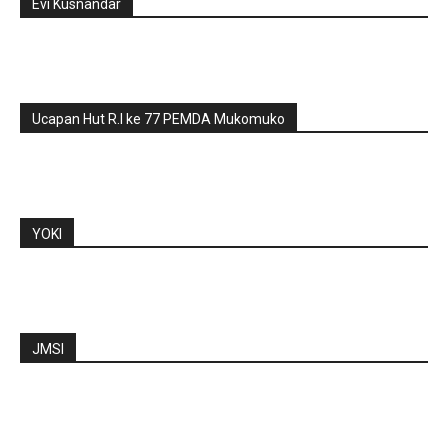
Evi Kusnandar
Ucapan Hut R.I ke 77 PEMDA Mukomuko
YOKI
JMSI