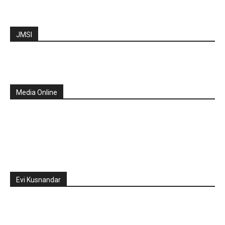
JMSI
Media Online
Evi Kusnandar