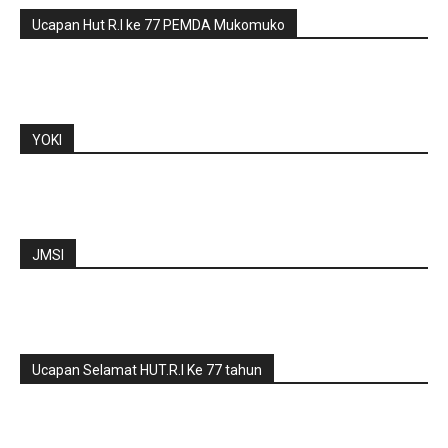
Ucapan Hut R.I ke 77 PEMDA Mukomuko
YOKI
JMSI
Ucapan Selamat HUT.R.I Ke 77 tahun