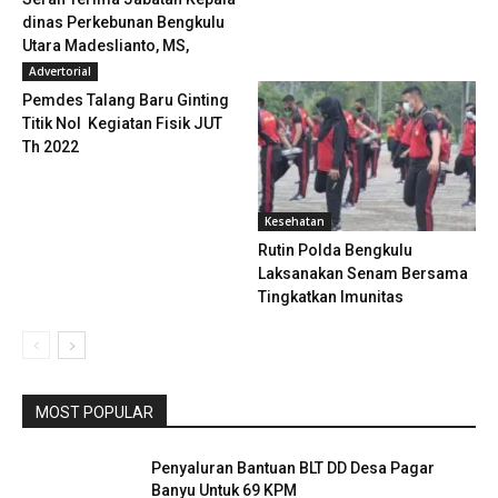
dinas Perkebunan Bengkulu
Utara Madeslianto, MS,
S.Sos.,...
Advertorial
Pemdes Talang Baru Ginting
Titik Nol Kegiatan Fisik JUT
Th 2022
Kesehatan
Rutin Polda Bengkulu
Laksanakan Senam Bersama
Tingkatkan Imunitas
MOST POPULAR
Penyaluran Bantuan BLT DD Desa Pagar
Banyu Untuk 69 KPM