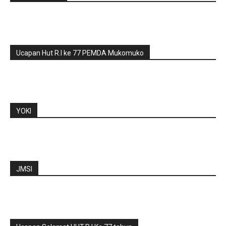
Ucapan Hut R.I ke 77 PEMDA Mukomuko
YOKI
JMSI