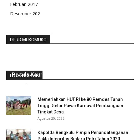
Februari 2017
Desember 202
DPRD MUKOMUKO
Menjaga Kestabilan Harga Bahan Pokok
Pemda Kaur Lakukan Pasar Murah
LATEST NEWS
redaksi
-
November 23, 2022
0
Memeriahkan HUT RI ke 80 Pemdes Tanah
Tinggi Gelar Pawai Karnaval Pembanguan
Tingkat Desa
Agustus 20, 2025
Kapolda Bengkulu Pimpin Penandatanganan
Pakta Integritas Bintara Polri Tahun 2020