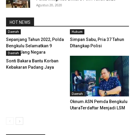
Agustus 20, 2020
HOT NEWS
Daerah
Hukum
Sepanjang Tahun 2022, Polda
Simpan Sabu, Pria 37 Tahun
Bengkulu Selamatkan 9
DItangkap Polisi
milyar Uang Negara
Daerah
Sonti Bakara Bantu Korban
Kebakaran Padang Jaya
Daerah
Oknum ASN Pemda Bengkulu
UtaraTerdaftar Menjadi LSM