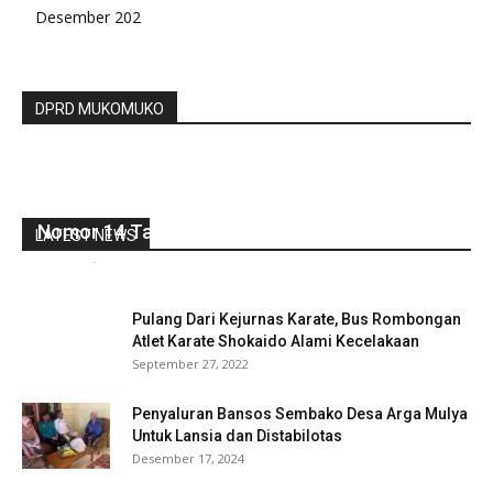
Desember 202
DPRD MUKOMUKO
Rapat Paripurna Jawaban Eksekutif
Pandangan Umum Fraksi Perubahan Perda
Nomor 14 Tahun 2016
LATEST NEWS
redaksi
-
Juni 22, 2022
0
Pulang Dari Kejurnas Karate, Bus Rombongan
Atlet Karate Shokaido Alami Kecelakaan
September 27, 2022
Penyaluran Bansos Sembako Desa Arga Mulya
Untuk Lansia dan Distabilotas
Desember 17, 2024