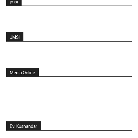
jmsi
JMSI
Media Online
Evi Kusnandar