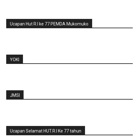
Ucapan Hut R.I ke 77 PEMDA Mukomuko
YOKI
JMSI
Ucapan Selamat HUT.R.I Ke 77 tahun