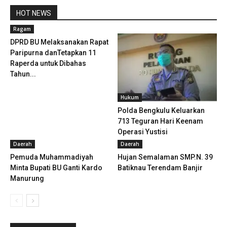
HOT NEWS
Ragam
DPRD BU Melaksanakan Rapat
Paripurna danTetapkan 11
Raperda untuk Dibahas
Tahun...
Hukum
Polda Bengkulu Keluarkan
713 Teguran Hari Keenam
Operasi Yustisi
Daerah
Daerah
Pemuda Muhammadiyah
Hujan Semalaman SMP.N. 39
Minta Bupati BU Ganti Kardo
Batiknau Terendam Banjir
Manurung