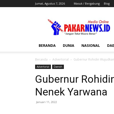
Jumat, Agustus 7, 2026
Masuk / Bergabung
Blog
Pakar
News
BERANDA
DUNIA
NASIONAL
DA
Beranda
Advertorial
Gubernur Rohidin Wujudka
Advertorial
Daerah
Gubernur Rohidi
Nenek Yarwana
Januari 11, 2022