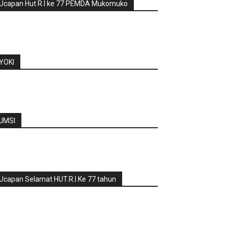
Ucapan Hut R.I ke 77 PEMDA Mukomuko
YOKI
JMSI
Ucapan Selamat HUT.R.I Ke 77 tahun