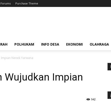
Forums
Purchase Theme
ERAH
POLHUKAM
INFO DESA
EKONOMI
OLAHRAGA
n Impian Nenek Yarwana
n Wujudkan Impian
942