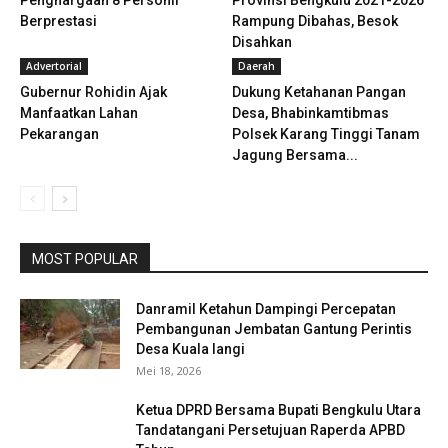
Penghargaan 8 Personil
Provinsi Bengkulu 2021-2026
Berprestasi
Rampung Dibahas, Besok
Disahkan
Advertorial
Daerah
Gubernur Rohidin Ajak
Dukung Ketahanan Pangan
Manfaatkan Lahan
Desa, Bhabinkamtibmas
Pekarangan
Polsek Karang Tinggi Tanam
Jagung Bersama...
MOST POPULAR
Danramil Ketahun Dampingi Percepatan
Pembangunan Jembatan Gantung Perintis
Desa Kuala langi
Mei 18, 2026
Ketua DPRD Bersama Bupati Bengkulu Utara
Tandatangani Persetujuan Raperda APBD