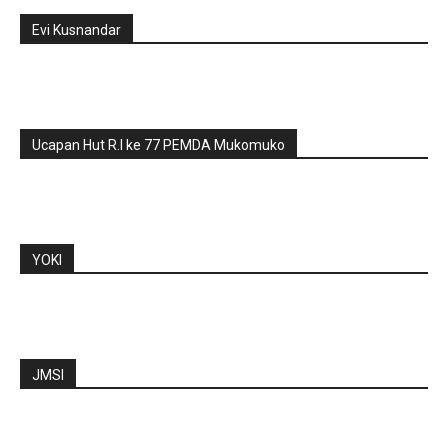
Evi Kusnandar
Ucapan Hut R.I ke 77 PEMDA Mukomuko
YOKI
JMSI