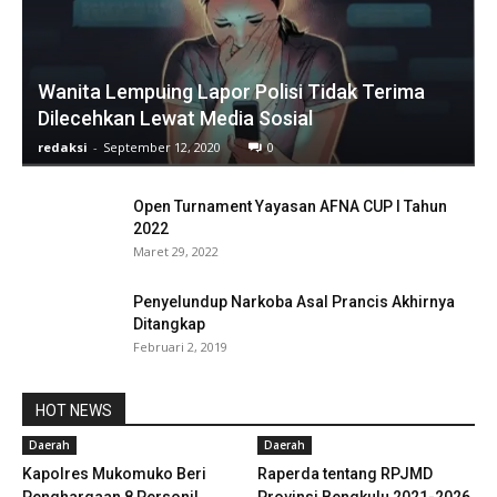
Wanita Lempuing Lapor Polisi Tidak Terima
Dilecehkan Lewat Media Sosial
redaksi
-
September 12, 2020
0
Open Turnament Yayasan AFNA CUP I Tahun
2022
Maret 29, 2022
Penyelundup Narkoba Asal Prancis Akhirnya
Ditangkap
Februari 2, 2019
HOT NEWS
Daerah
Daerah
Kapolres Mukomuko Beri
Raperda tentang RPJMD