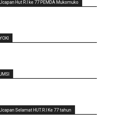
Ucapan Hut R.I ke 77 PEMDA Mukomuko
YOKI
JMSI
Ucapan Selamat HUT.R.I Ke 77 tahun