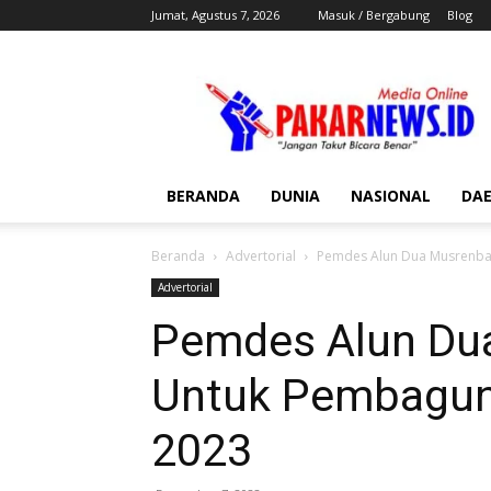
Jumat, Agustus 7, 2026
Masuk / Bergabung
Blog
Pakar
News
BERANDA
DUNIA
NASIONAL
DA
Beranda
Advertorial
Pemdes Alun Dua Musrenba
Advertorial
Pemdes Alun Du
Untuk Pembagun
2023