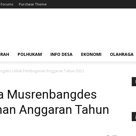
Forums
Purchase Theme
ERAH
POLHUKAM
INFO DESA
EKONOMI
OLAHRAGA
ngdes Untuk Pembagunan Anggaran Tahun 2023
a Musrenbangdes
an Anggaran Tahun