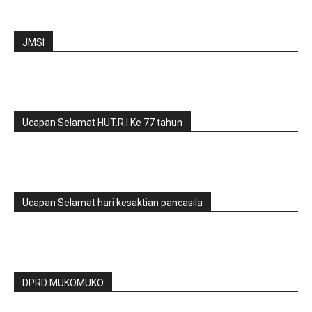
JMSI
Ucapan Selamat HUT.R.I Ke 77 tahun
Ucapan Selamat hari kesaktian pancasila
DPRD MUKOMUKO