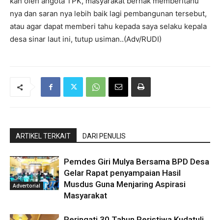
kan oleh angota TPK, masyarakat berhak memberitahu
nya dan saran nya lebih baik lagi pembangunan tersebut,
atau agar dapat memberi tahu kepada saya selaku kepala
desa sinar laut ini, tutup usiman..(Adv/RUDI)
ARTIKEL TERKAIT
DARI PENULIS
Pemdes Giri Mulya Bersama BPD Desa
Gelar Rapat penyampaian Hasil
Musdus Guna Menjaring Aspirasi
Advertorial
Masyarakat
Peringati 30 Tahun Peristiwa Kudatuli