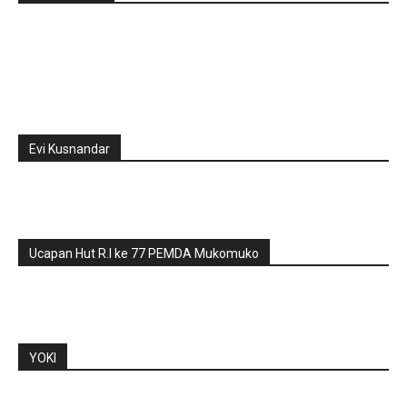
Evi Kusnandar
Ucapan Hut R.I ke 77 PEMDA Mukomuko
YOKI