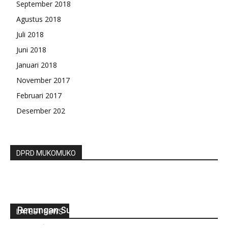
September 2018
Agustus 2018
Juli 2018
Juni 2018
Januari 2018
November 2017
Februari 2017
Desember 202
DPRD MUKOMUKO
Waka II Drprd Hadiri Apel Kehormatan Dan
Renungan Suci Peringati HUT RI Ke 77
LATEST NEWS
redaksi
-
Agustus 17, 2022
0