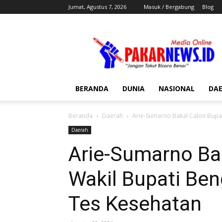
Jumat, Agustus 7, 2026
Masuk / Bergabung
Blog
Pakar
News
BERANDA
DUNIA
NASIONAL
DA
Beranda
Daerah
Arie-Sumarno Bakal Calon Bupat
Daerah
Arie-Sumarno Ba
Wakil Bupati Ben
Tes Kesehatan