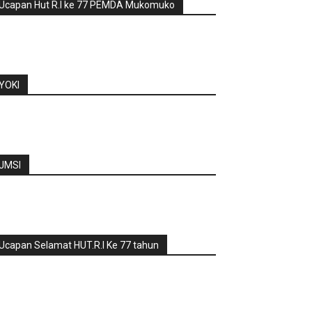
Ucapan Hut R.I ke 77 PEMDA Mukomuko
YOKI
JMSI
Ucapan Selamat HUT.R.I Ke 77 tahun