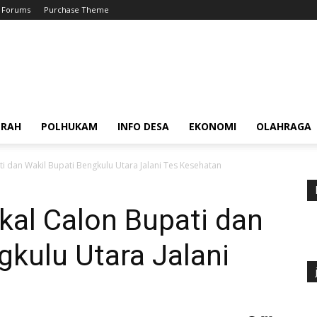
Forums
Purchase Theme
ERAH
POLHUKAM
INFO DESA
EKONOMI
OLAHRAGA
i dan Wakil Bupati Bengkulu Utara Jalani Tes Kesehatan
kal Calon Bupati dan
gkulu Utara Jalani