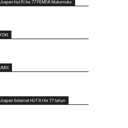
Ucapan Hut R.I ke 77 PEMDA Mukomuko
YOKI
JMSI
Ucapan Selamat HUT.R.I Ke 77 tahun