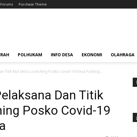
Forums
Purchase Theme
ERAH
POLHUKAM
INFO DESA
EKONOMI
OLAHRAGA
n Titik Nol Serta Lounching Posko Covid-19 Desa Padang...
elaksana Dan Titik
hing Posko Covid-19
a