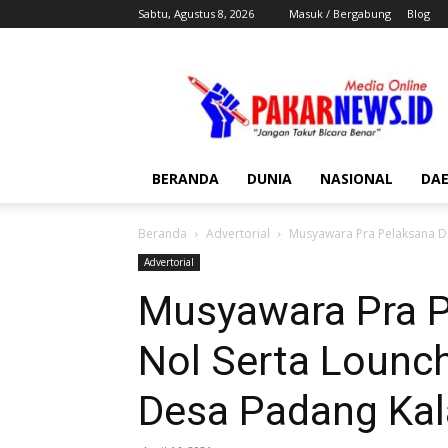
Sabtu, Agustus 8, 2026
Masuk / Bergabung
Blog
Pakar
News
BERANDA
DUNIA
NASIONAL
DA
Beranda
Advertorial
Musyawara Pra Pelaksana Da
Advertorial
Musyawara Pra P
Nol Serta Lounc
Desa Padang Kal