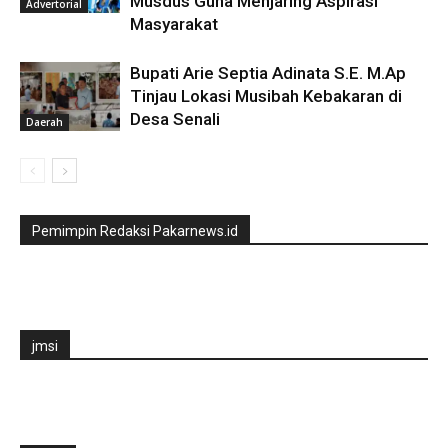
Musdus Guna Menjaring Aspirasi
Advertorial
Masyarakat
Bupati Arie Septia Adinata S.E. M.Ap
Tinjau Lokasi Musibah Kebakaran di
Desa Senali
Daerah
Pemimpin Redaksi Pakarnews.id
jmsi