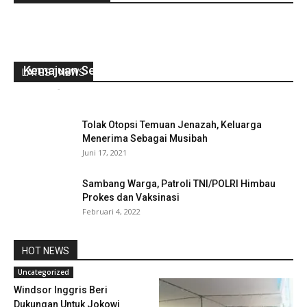
SMP.N.09 Bengkulu Utara Terlihat Ada
Kemajuan Sejak Di Pimpin Kepsek Baru
LATEST NEWS
redaksi
-
Maret 25, 2022
0
Tolak Otopsi Temuan Jenazah, Keluarga
Menerima Sebagai Musibah
Juni 17, 2021
Sambang Warga, Patroli TNI/POLRI Himbau
Prokes dan Vaksinasi
Februari 4, 2022
HOT NEWS
Uncategorized
Windsor Inggris Beri
Dukungan Untuk Jokowi