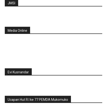
JMSI
Media Online
Evi Kusnandar
Ucapan Hut R.I ke 77 PEMDA Mukomuko