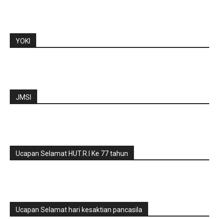
YOKI
JMSI
Ucapan Selamat HUT.R.I Ke 77 tahun
Ucapan Selamat hari kesaktian pancasila