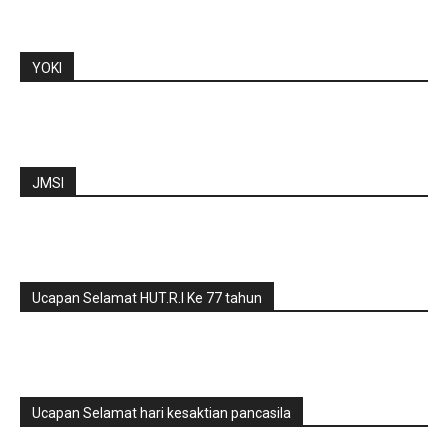
YOKI
JMSI
Ucapan Selamat HUT.R.I Ke 77 tahun
Ucapan Selamat hari kesaktian pancasila