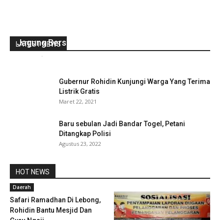
Dukung Ketahanan Pangan Desa,
Bhabinkamtibmas Polsek Karang Tinggi Tanam
Jagung Bersama Warga
LATEST NEWS
redaksi
-
Oktober 3, 2022
0
Gubernur Rohidin Kunjungi Warga Yang Terima
Listrik Gratis
Maret 22, 2021
Baru sebulan Jadi Bandar Togel, Petani
Ditangkap Polisi
Agustus 23, 2022
HOT NEWS
Daerah
Safari Ramadhan Di Lebong,
Rohidin Bantu Mesjid Dan