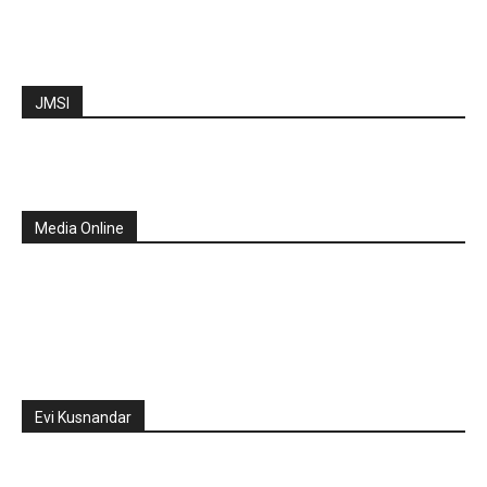
JMSI
Media Online
Evi Kusnandar