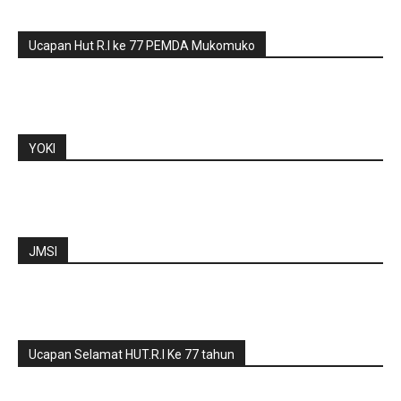
Ucapan Hut R.I ke 77 PEMDA Mukomuko
YOKI
JMSI
Ucapan Selamat HUT.R.I Ke 77 tahun