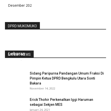
Desember 202
DPRD MUKOMUKO
Sekda Lebong Pastikan TPP ASN Cair Sebelum
Lebaran
LATEST NEWS
redaksi
-
April 13, 2022
0
Sidang Paripurna Pandangan Umum Fraksi Di
Pimpin Ketua DPRD Bengkulu Utara Sonti
Bakara
November 14, 2022
Erick Thohir Perkenalkan Iggi Haruman
sebagai Sekjen MES
Januari 24, 2021