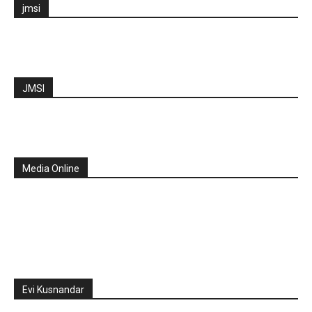
jmsi
JMSI
Media Online
Evi Kusnandar