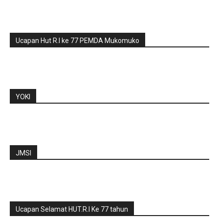
Ucapan Hut R.I ke 77 PEMDA Mukomuko
YOKI
JMSI
Ucapan Selamat HUT.R.I Ke 77 tahun