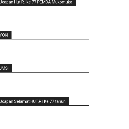
Ucapan Hut R.I ke 77 PEMDA Mukomuko
YOKI
JMSI
Ucapan Selamat HUT.R.I Ke 77 tahun