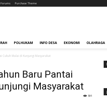
Forums
Purchase Theme
ERAH
POLHUKAM
INFO DESA
EKONOMI
OLAHRAGA
i Cukuh Mulai di Kunjungi Masyarakat
hun Baru Pantai
Kunjungi Masyarakat
591