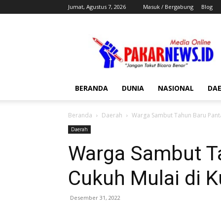
Jumat, Agustus 7, 2026
Masuk / Bergabung
Blog
Pakar
News
BERANDA
DUNIA
NASIONAL
DA
Beranda
Daerah
Warga Sambut Tahun Baru Panta
Daerah
Warga Sambut Ta
Cukuh Mulai di 
Desember 31, 2022