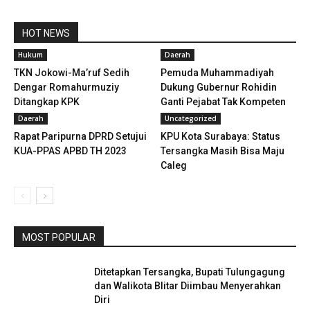
HOT NEWS
Hukum
Daerah
TKN Jokowi-Ma’ruf Sedih
Pemuda Muhammadiyah
Dengar Romahurmuziy
Dukung Gubernur Rohidin
Ditangkap KPK
Ganti Pejabat Tak Kompeten
Daerah
Uncategorized
Rapat Paripurna DPRD Setujui
KPU Kota Surabaya: Status
KUA-PPAS APBD TH 2023
Tersangka Masih Bisa Maju
Caleg
MOST POPULAR
Ditetapkan Tersangka, Bupati Tulungagung
dan Walikota Blitar Diimbau Menyerahkan
Diri