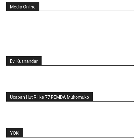
Media Online
Evi Kusnandar
Ucapan Hut R.I ke 77 PEMDA Mukomuko
YOKI