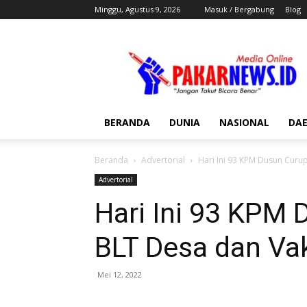
Minggu, Agustus 9, 2026
Masuk / Bergabung
Blog
Pakar
News
BERANDA
DUNIA
NASIONAL
DA
Beranda
Advertorial
Hari Ini 93 KPM Dusun Curu
Advertorial
Hari Ini 93 KPM
BLT Desa dan Vak
Mei 12, 2022