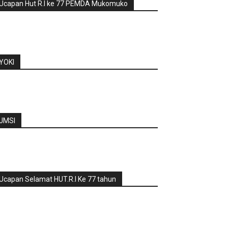
Ucapan Hut R.I ke 77 PEMDA Mukomuko
YOKI
JMSI
Ucapan Selamat HUT.R.I Ke 77 tahun