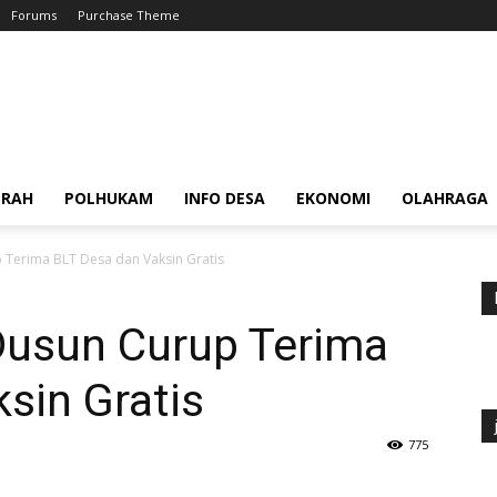
Forums
Purchase Theme
ERAH
POLHUKAM
INFO DESA
EKONOMI
OLAHRAGA
p Terima BLT Desa dan Vaksin Gratis
 Dusun Curup Terima
sin Gratis
775