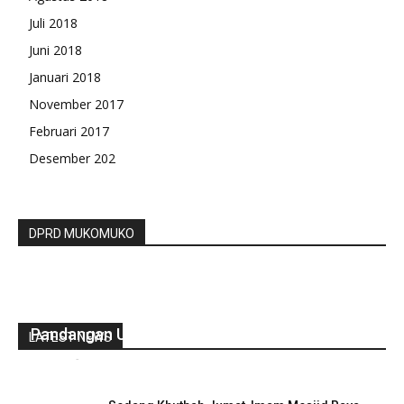
Juli 2018
Juni 2018
Januari 2018
November 2017
Februari 2017
Desember 202
DPRD MUKOMUKO
Paripurna DPRD BU, Jawaban Eksekutif Atas
Pandangan Umum Fraksi
LATEST NEWS
redaksi
-
November 14, 2022
0