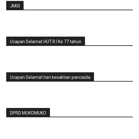
JMSI
Ucapan Selamat HUT.R.I Ke 77 tahun
Ucapan Selamat hari kesaktian pancasila
DPRD MUKOMUKO