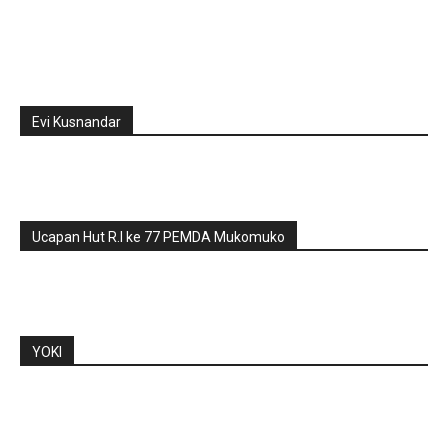
Evi Kusnandar
Ucapan Hut R.I ke 77 PEMDA Mukomuko
YOKI