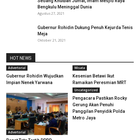
Sedang Khutbah Jumat, Imam Mesjid Raya
Bengkulu Meninggal Dunia
Agustus 27, 2021
Gubernur Rohidin Dukung Penuh Kejurda Tenis
Meja
Oktober 21, 2021
HOT NEWS
Advertorial
Wisata
Gubernur Rohidin Wujudkan
Kesenian Betawi Ikut
Impian Nenek Yarwana
Ramaikan Peresmian MRT
Uncategorized
Pengacara Pastikan Rocky
Gerung Akan Penuhi
Panggilan Penyidik Polda
Metro Jaya
Advertorial