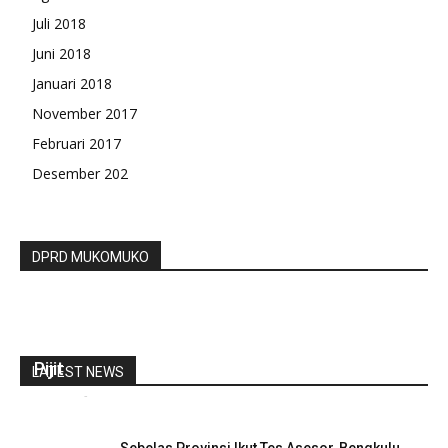
Juli 2018
Juni 2018
Januari 2018
November 2017
Februari 2017
Desember 202
DPRD MUKOMUKO
Polres Mukomuko Lakukan Penertiban Panti
Pijit
LATEST NEWS
redaksi
-
September 7, 2020
0