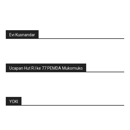
Evi Kusnandar
Ucapan Hut R.I ke 77 PEMDA Mukomuko
YOKI