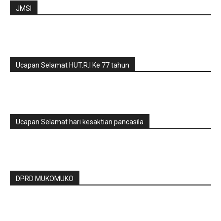
JMSI
Ucapan Selamat HUT.R.I Ke 77 tahun
Ucapan Selamat hari kesaktian pancasila
DPRD MUKOMUKO