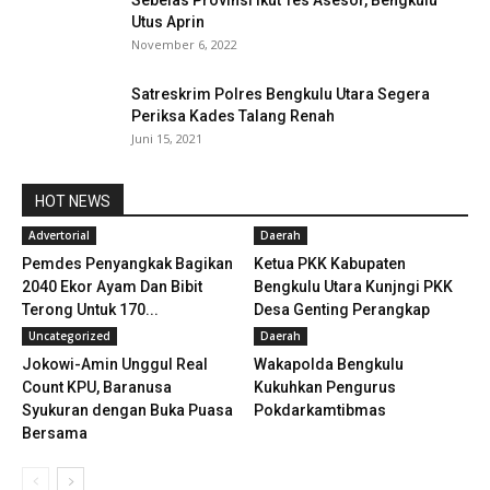
Sebelas Provinsi Ikut Tes Asesor, Bengkulu
Utus Aprin
November 6, 2022
Satreskrim Polres Bengkulu Utara Segera
Periksa Kades Talang Renah
Juni 15, 2021
HOT NEWS
Advertorial
Daerah
Pemdes Penyangkak Bagikan
Ketua PKK Kabupaten
2040 Ekor Ayam Dan Bibit
Bengkulu Utara Kunjngi PKK
Terong Untuk 170...
Desa Genting Perangkap
Uncategorized
Daerah
Jokowi-Amin Unggul Real
Wakapolda Bengkulu
Count KPU, Baranusa
Kukuhkan Pengurus
Syukuran dengan Buka Puasa
Pokdarkamtibmas
Bersama