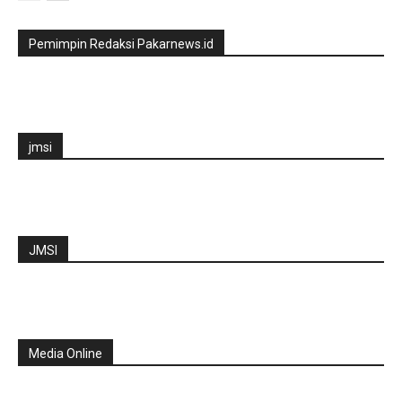
Pemimpin Redaksi Pakarnews.id
jmsi
JMSI
Media Online