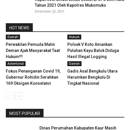
Tahun 2021 Oleh Kapolres Mukomuko
Desember 22, 2021
HOT NEWS
Daerah
Hukum
Perwakilan Pemuda Malin
Polsek V Koto Amankan
Deman Ajak Masyarakat Taat
Puluhan Kayu Balok Diduga
Hukum!!!
Hasil Illegal Logging
Advertorial
Daerah
Fokus Penanganan Covid 19,
Gadis Asal Bengkulu Utara
Gubernur Rohidin Serahkan
Harumkan Bengkulu Di
169 Oksigen Konselator
Tingkat Nasional
MOST POPULAR
Dinas Perumahan Kabupaten Kaur Masih