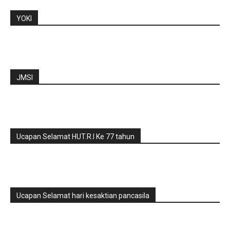
YOKI
JMSI
Ucapan Selamat HUT.R.I Ke 77 tahun
Ucapan Selamat hari kesaktian pancasila