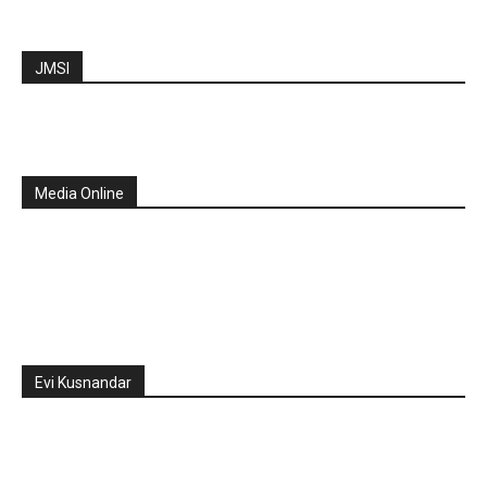
JMSI
Media Online
Evi Kusnandar