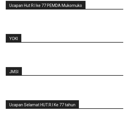
Ucapan Hut R.I ke 77 PEMDA Mukomuko
YOKI
JMSI
Ucapan Selamat HUT.R.I Ke 77 tahun