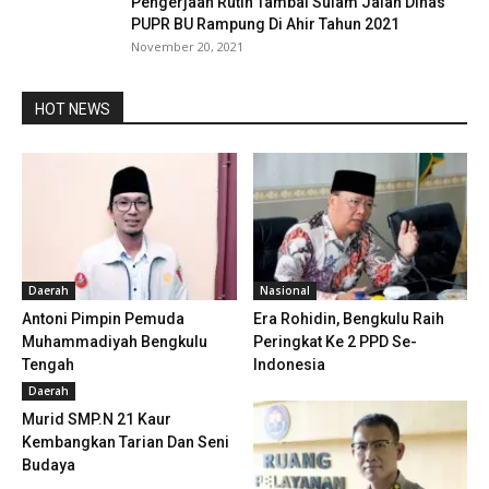
Pengerjaan Rutin Tambal Sulam Jalan Dinas
PUPR BU Rampung Di Ahir Tahun 2021
November 20, 2021
HOT NEWS
Daerah
Nasional
Antoni Pimpin Pemuda
Era Rohidin, Bengkulu Raih
Muhammadiyah Bengkulu
Peringkat Ke 2 PPD Se-
Tengah
Indonesia
Daerah
Murid SMP.N 21 Kaur
Kembangkan Tarian Dan Seni
Budaya