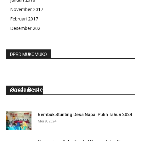
November 2017
Februari 2017
Desember 202
DPRD MUKOMUKO
Sesuai Aturan, Mesti Hanya Dua Orang Lelang
Sekda Benteng Tetap Lanjut
LATEST NEWS
redaksi
-
Oktober 6, 2022
0
Rembuk Stunting Desa Napal Putih Tahun 2024
Mei 9, 2024