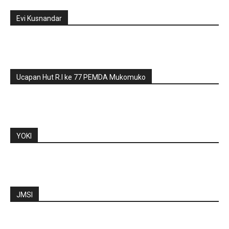
Evi Kusnandar
Ucapan Hut R.I ke 77 PEMDA Mukomuko
YOKI
JMSI