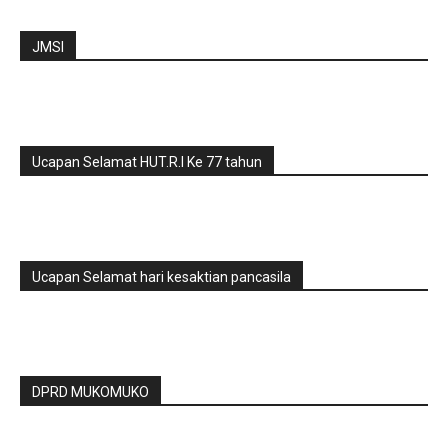
JMSI
Ucapan Selamat HUT.R.I Ke 77 tahun
Ucapan Selamat hari kesaktian pancasila
DPRD MUKOMUKO