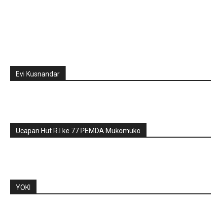
Evi Kusnandar
Ucapan Hut R.I ke 77 PEMDA Mukomuko
YOKI