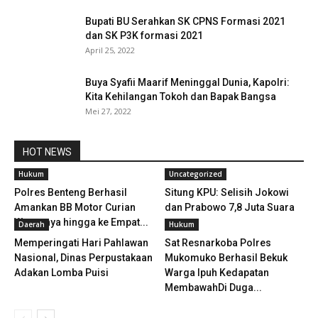
Bupati BU Serahkan SK CPNS Formasi 2021
dan SK P3K formasi 2021
April 25, 2022
Buya Syafii Maarif Meninggal Dunia, Kapolri:
Kita Kehilangan Tokoh dan Bapak Bangsa
Mei 27, 2022
HOT NEWS
Hukum
Uncategorized
Polres Benteng Berhasil
Situng KPU: Selisih Jokowi
Amankan BB Motor Curian
dan Prabowo 7,8 Juta Suara
Warganya hingga ke Empat...
Daerah
Hukum
Memperingati Hari Pahlawan
Sat Resnarkoba Polres
Nasional, Dinas Perpustakaan
Mukomuko Berhasil Bekuk
Adakan Lomba Puisi
Warga Ipuh Kedapatan
MembawahDi Duga...