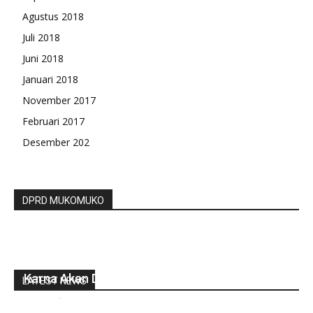
Agustus 2018
Juli 2018
Juni 2018
Januari 2018
November 2017
Februari 2017
Desember 202
DPRD MUKOMUKO
Jalan Menuju Pantai Abrasi Ditutup Sementara
Karna Akan Di Lakukan Perbaikan
LATEST NEWS
redaksi
-
September 29, 2021
0