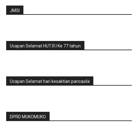
JMSI
Ucapan Selamat HUT.R.I Ke 77 tahun
Ucapan Selamat hari kesaktian pancasila
DPRD MUKOMUKO