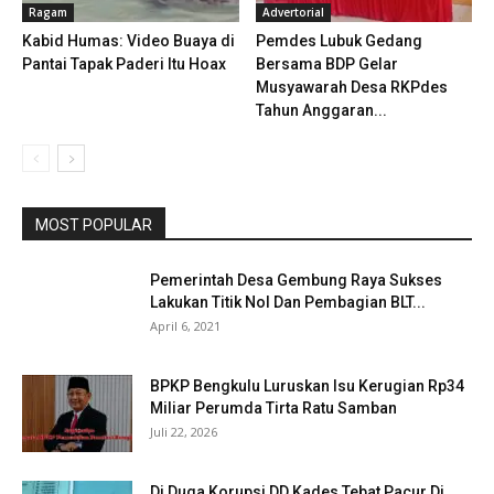
Ragam
Advertorial
Kabid Humas: Video Buaya di
Pemdes Lubuk Gedang
Pantai Tapak Paderi Itu Hoax
Bersama BDP Gelar
Musyawarah Desa RKPdes
Tahun Anggaran...
MOST POPULAR
Pemerintah Desa Gembung Raya Sukses
Lakukan Titik Nol Dan Pembagian BLT...
April 6, 2021
BPKP Bengkulu Luruskan Isu Kerugian Rp34
Miliar Perumda Tirta Ratu Samban
Juli 22, 2026
Di Duga Korupsi DD Kades Tebat Pacur Di