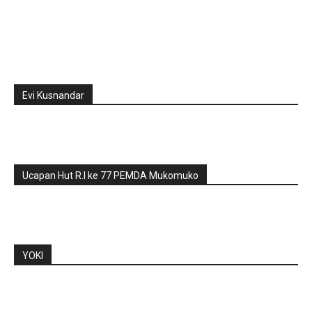
Evi Kusnandar
Ucapan Hut R.I ke 77 PEMDA Mukomuko
YOKI