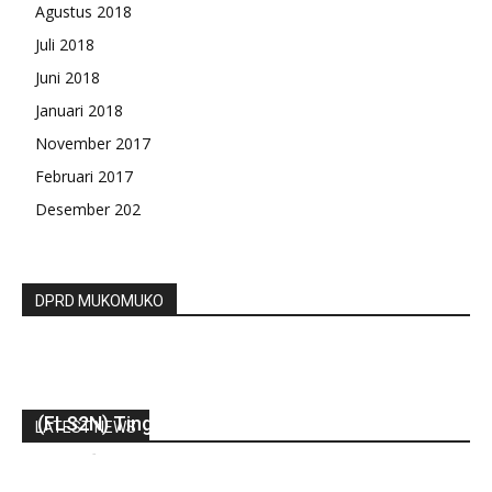
Agustus 2018
Juli 2018
Juni 2018
Januari 2018
November 2017
Februari 2017
Desember 202
DPRD MUKOMUKO
Siswa SMKN 1 Kab, Bengkulu Utara
Mengharumkan Nama Sekolah Dalam Ajang
(FLS2N) Tingkat Provinsi
LATEST NEWS
redaksi
-
Agustus 23, 2022
0