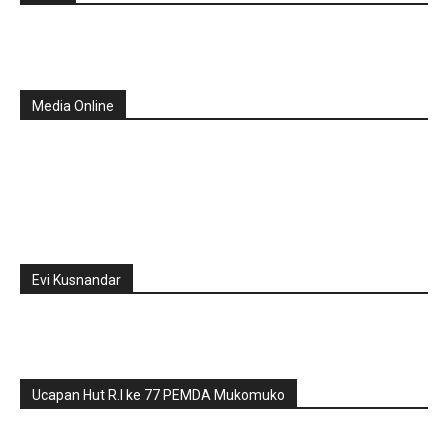
Media Online
Evi Kusnandar
Ucapan Hut R.I ke 77 PEMDA Mukomuko