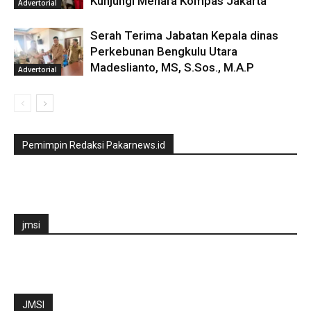
Kunjungi Menara Kompas Jakarta
Advertorial
Serah Terima Jabatan Kepala dinas
Perkebunan Bengkulu Utara
Madeslianto, MS, S.Sos., M.A.P
Advertorial
Pemimpin Redaksi Pakarnews.id
jmsi
JMSI