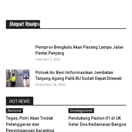
Bupati Kaur Sampaikan Perda Direvisi Dalam
Rapat Paripurna DPRD
LATEST NEWS
redaksi
-
November 30, 2022
0
Pemprov Bengkulu Akan Pasang Lampu Jalan
Pantai Panjang
Februari 3, 2022
Polsek Air Besi Imformasikan Jembatan
Tanjung Agung Palik BU Sudah Dapat Dilewati
Desember 28, 2020
HOT NEWS
Nasional
Uncategorized
Tegas, Polri Akan Tindak
Pendukung Paslon 01 di UK
Pelanggaran dan
Gelar Doa Kedamaian Bangsa
Penyimpangan Karantina