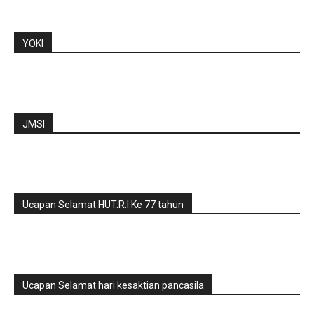
YOKI
JMSI
Ucapan Selamat HUT.R.I Ke 77 tahun
Ucapan Selamat hari kesaktian pancasila