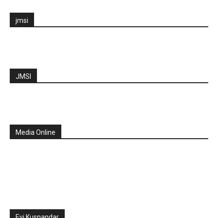
jmsi
JMSI
Media Online
Evi Kusnandar