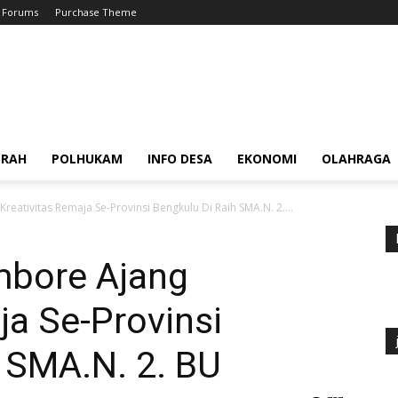
Forums
Purchase Theme
ERAH
POLHUKAM
INFO DESA
EKONOMI
OLAHRAGA
eativitas Remaja Se-Provinsi Bengkulu Di Raih SMA.N. 2....
bore Ajang
ja Se-Provinsi
 SMA.N. 2. BU