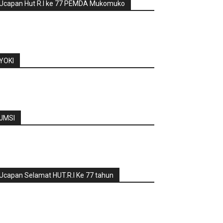
Ucapan Hut R.I ke 77 PEMDA Mukomuko
YOKI
JMSI
Ucapan Selamat HUT.R.I Ke 77 tahun