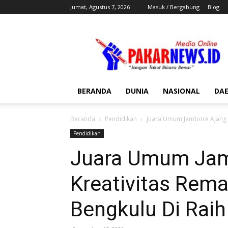
Jumat, Agustus 7, 2026
Masuk / Bergabung
Blog
Pakar
News
BERANDA
DUNIA
NASIONAL
DA
Beranda
Pendidikan
Juara Umum Jambore Ajang Kr
Pendidikan
Juara Umum Jam
Kreativitas Rema
Bengkulu Di Raih