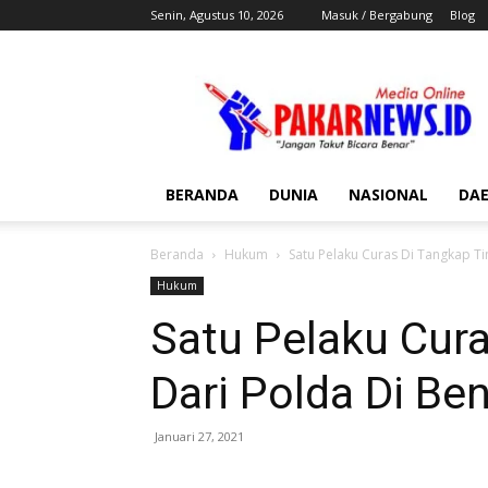
Senin, Agustus 10, 2026
Masuk / Bergabung
Blog
Pakar
News
BERANDA
DUNIA
NASIONAL
DA
Beranda
Hukum
Satu Pelaku Curas Di Tangkap Ti
Hukum
Satu Pelaku Cur
Dari Polda Di B
Januari 27, 2021