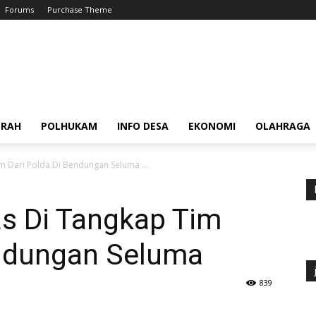
Forums
Purchase Theme
ERAH
POLHUKAM
INFO DESA
EKONOMI
OLAHRAGA
m Dari Polda Di Bendungan Seluma ...
as Di Tangkap Tim
endungan Seluma
839