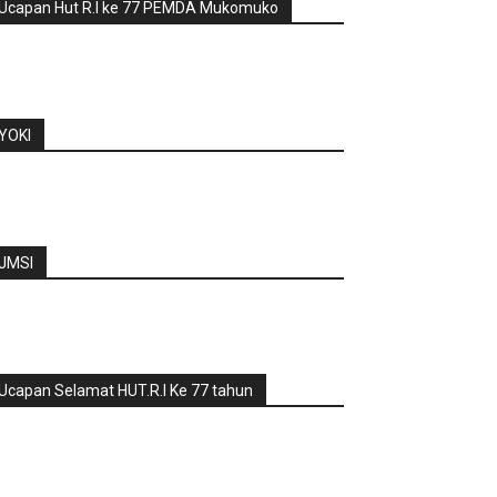
Ucapan Hut R.I ke 77 PEMDA Mukomuko
YOKI
JMSI
Ucapan Selamat HUT.R.I Ke 77 tahun