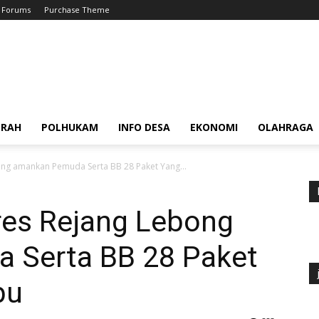
Forums
Purchase Theme
ERAH
POLHUKAM
INFO DESA
EKONOMI
OLAHRAGA
ong amankan Pemuda Serta BB 28 Paket Yang...
res Rejang Lebong
 Serta BB 28 Paket
bu