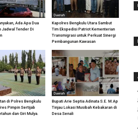
Daerah
anyakan, Ada Apa Dua
Kapolres Bengkulu Utara Sambut
h Jadwal Tender Di
Tim Ekspedisi Patriot Kementerian
an
Transmigrasi untuk Perkuat Sinergi
Pembangunan Kawasan
Daerah
tan di Polres Bengkulu
Bupati Arie Septia Adinata S.E. M.Ap
lres Pimpin Sertijab
Tinjau Lokasi Musibah Kebakaran di
tahun dan Giri Mulya.
Desa Senali