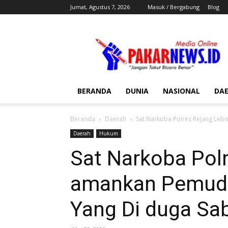
Jumat, Agustus 7, 2026
Masuk / Bergabung
Blog
Pakar
News
BERANDA
DUNIA
NASIONAL
DA
Beranda
Daerah
Sat Narkoba Polres Rejang Leb
Daerah
Hukum
Sat Narkoba Pol
amankan Pemuda
Yang Di duga Sa