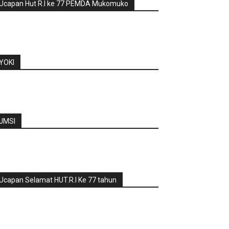
Ucapan Hut R.I ke 77 PEMDA Mukomuko
YOKI
JMSI
Ucapan Selamat HUT.R.I Ke 77 tahun