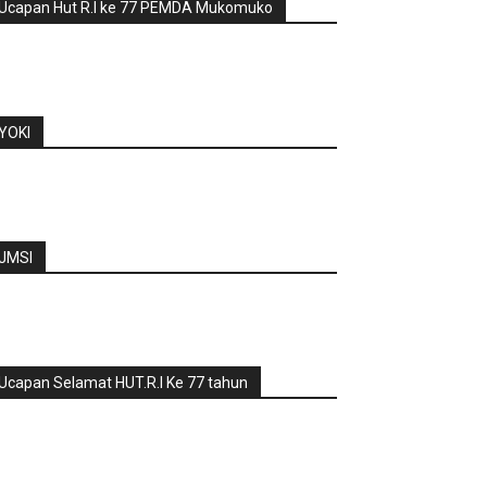
Ucapan Hut R.I ke 77 PEMDA Mukomuko
YOKI
JMSI
Ucapan Selamat HUT.R.I Ke 77 tahun