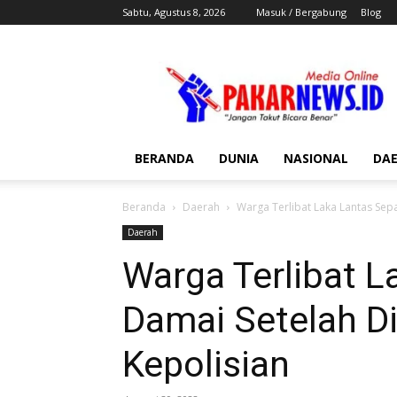
Sabtu, Agustus 8, 2026
Masuk / Bergabung
Blog
Pakar
News
BERANDA
DUNIA
NASIONAL
DA
Beranda
Daerah
Warga Terlibat Laka Lantas Sepa
Daerah
Warga Terlibat L
Damai Setelah Di
Kepolisian