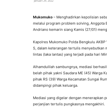
Januari 29, 2022
Mukomuko
– Menghadirkan kepolisian seb
melalui program problem solving, Anggota
Andriano kemarin siang Kamis (27/01) men
Kapolres Mukomuko Polda Bengkulu AKBP Wi
S, dalam keterangan tertulis menyebutkan m
lintas (laka lantas) yang terjadi pada hari M
Alhamdulilah sambungnya, mediasi berhasil
belah pihak yakni Saudara ME (45) Warga K
pihak RS (39) Warga Kecamatan Sungai R
didampingi pihak keluarga.
Mediasi yang digelar dengan menerapkan pr
perjanjian tertulis pungkasnya mengakhiri.