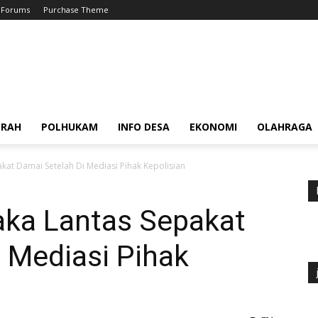
Forums
Purchase Theme
ERAH
POLHUKAM
INFO DESA
EKONOMI
OLAHRAGA
kat Damai Setelah Di Mediasi Pihak Kepolisian
aka Lantas Sepakat
 Mediasi Pihak