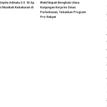
 Septia Adinata S.E. M.Ap
Wakil Bupati Bengkulu Utara
si Musibah Kebakaran di
Kunjungan Kerja ke Dinas
i
Perkebunan, Tekankan Program
Pro-Rakyat