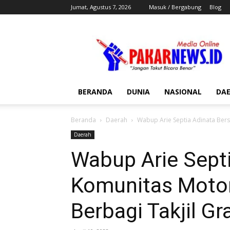
Jumat, Agustus 7, 2026
Masuk / Bergabung
Blog
Pakar
News
BERANDA
DUNIA
NASIONAL
DA
Beranda
Daerah
Wabup Arie Septia Adinata Bers
Daerah
Wabup Arie Sept
Komunitas Motor
Berbagi Takjil Gr