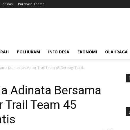
Forums
Purchase Theme
ERAH
POLHUKAM
INFO DESA
EKONOMI
OLAHRAGA
ama Komunitas Motor Trail Team 45 Berbagi Takjil...
ia Adinata Bersama
 Trail Team 45
atis