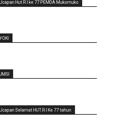
Ucapan Hut R.I ke 77 PEMDA Mukomuko
YOKI
JMSI
Ucapan Selamat HUT.R.I Ke 77 tahun