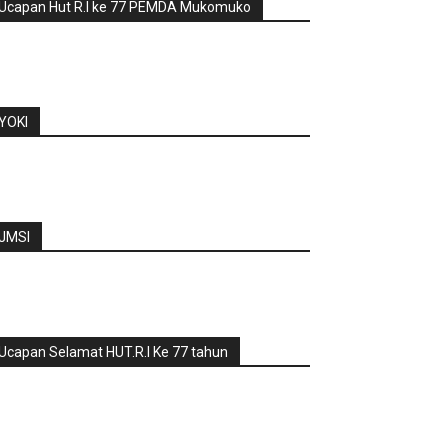
Ucapan Hut R.I ke 77 PEMDA Mukomuko
YOKI
JMSI
Ucapan Selamat HUT.R.I Ke 77 tahun