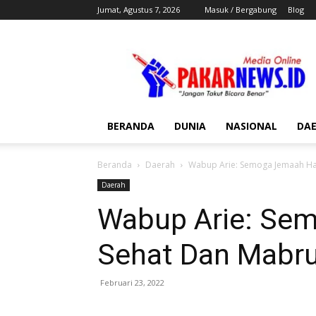
Jumat, Agustus 7, 2026
Masuk / Bergabung
Blog
Pakar
News
BERANDA
DUNIA
NASIONAL
DA
Beranda
Daerah
Wabup Arie: Semoga Jemaah Ha
Daerah
Wabup Arie: Sem
Sehat Dan Mabru
Februari 23, 2022