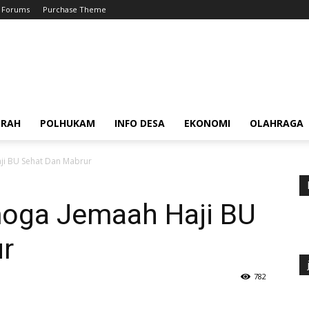
Forums
Purchase Theme
ERAH
POLHUKAM
INFO DESA
EKONOMI
OLAHRAGA
ji BU Sehat Dan Mabrur
oga Jemaah Haji BU
r
782