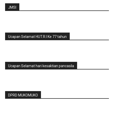
JMSI
Ucapan Selamat HUT.R.I Ke 77 tahun
Ucapan Selamat hari kesaktian pancasila
DPRD MUKOMUKO