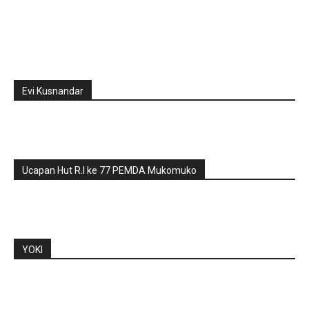
Evi Kusnandar
Ucapan Hut R.I ke 77 PEMDA Mukomuko
YOKI