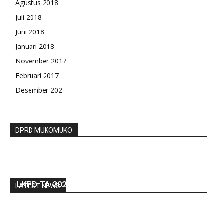
Agustus 2018
Juli 2018
Juni 2018
Januari 2018
November 2017
Februari 2017
Desember 202
DPRD MUKOMUKO
Ketua DPRD Bengkulu Utara Terima LHP Atas
LKPD TA 2021
LATEST NEWS
redaksi
-
April 14, 2022
0