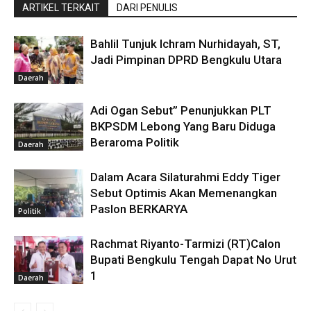
ARTIKEL TERKAIT
DARI PENULIS
Bahlil Tunjuk Ichram Nurhidayah, ST,
Jadi Pimpinan DPRD Bengkulu Utara
Daerah
Adi Ogan Sebut” Penunjukkan PLT
BKPSDM Lebong Yang Baru Diduga
Beraroma Politik
Daerah
Dalam Acara Silaturahmi Eddy Tiger
Sebut Optimis Akan Memenangkan
Paslon BERKARYA
Politik
Rachmat Riyanto-Tarmizi (RT)Calon
Bupati Bengkulu Tengah Dapat No Urut
1
Daerah