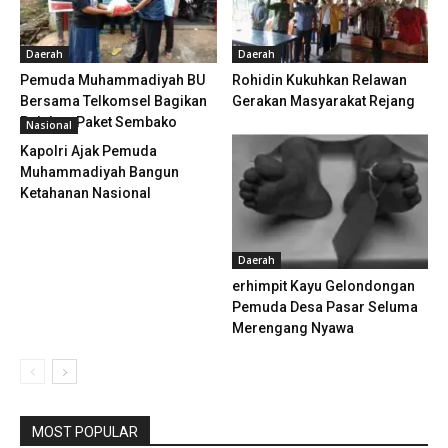
Daerah
Daerah
Pemuda Muhammadiyah BU
Rohidin Kukuhkan Relawan
Bersama Telkomsel Bagikan
Gerakan Masyarakat Rejang
Puluhan Paket Sembako
Nasional
Kapolri Ajak Pemuda
Muhammadiyah Bangun
Ketahanan Nasional
Daerah
erhimpit Kayu Gelondongan
Pemuda Desa Pasar Seluma
Merengang Nyawa
MOST POPULAR