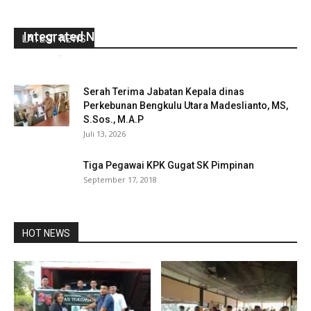
Bupati BU Terima Kunker Kementerian PUPR
Tinjau Lokasi Rencana Pembangunan
Integrated Nursery Farming System
LATEST NEWS
redaksi
-
Maret 14, 2023
0
Serah Terima Jabatan Kepala dinas
Perkebunan Bengkulu Utara Madeslianto, MS,
S.Sos., M.A.P
Juli 13, 2026
Tiga Pegawai KPK Gugat SK Pimpinan
September 17, 2018
HOT NEWS