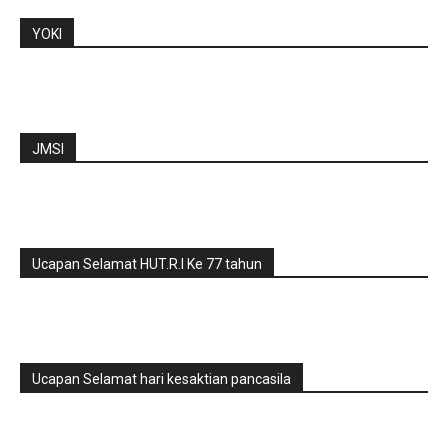
YOKI
JMSI
Ucapan Selamat HUT.R.I Ke 77 tahun
Ucapan Selamat hari kesaktian pancasila