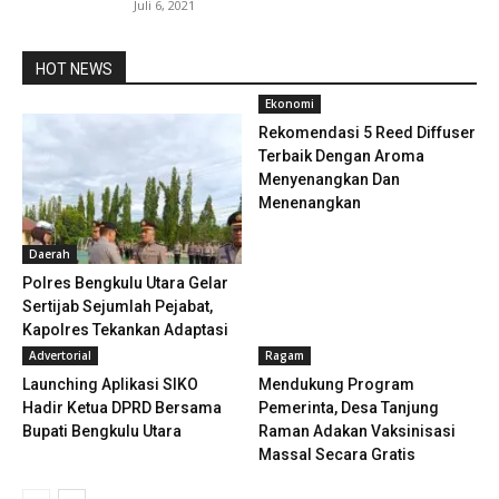
Juli 6, 2021
HOT NEWS
Ekonomi
Rekomendasi 5 Reed Diffuser
Terbaik Dengan Aroma
Menyenangkan Dan
Menenangkan
Daerah
Polres Bengkulu Utara Gelar
Sertijab Sejumlah Pejabat,
Kapolres Tekankan Adaptasi
dan...
Advertorial
Ragam
Launching Aplikasi SIKO
Mendukung Program
Hadir Ketua DPRD Bersama
Pemerinta, Desa Tanjung
Bupati Bengkulu Utara
Raman Adakan Vaksinisasi
Massal Secara Gratis