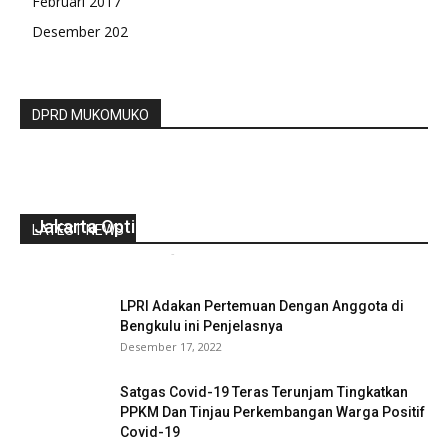
Februari 2017
Desember 202
DPRD MUKOMUKO
Kawal Pemerintahan Jokowi Amin, Jokower
Jakarta Optimis Indonesia Sejahtera
LATEST NEWS
gustirahmat_ej2hz9n9
-
Juni 29, 2019
0
LPRI Adakan Pertemuan Dengan Anggota di
Bengkulu ini Penjelasnya
Desember 17, 2022
Satgas Covid-19 Teras Terunjam Tingkatkan
PPKM Dan Tinjau Perkembangan Warga Positif
Covid-19