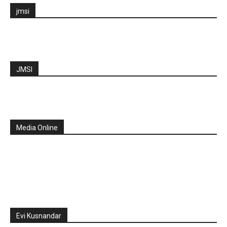
jmsi
JMSI
Media Online
Evi Kusnandar