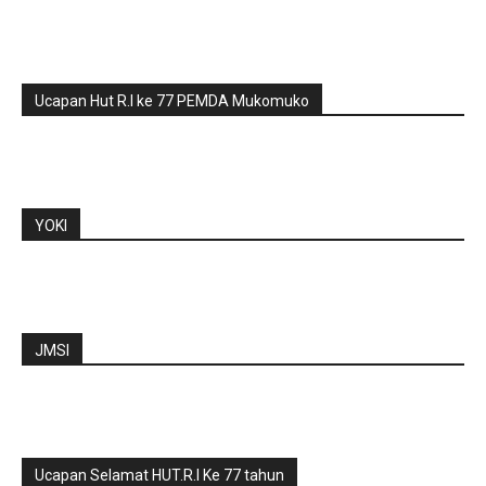
Ucapan Hut R.I ke 77 PEMDA Mukomuko
YOKI
JMSI
Ucapan Selamat HUT.R.I Ke 77 tahun