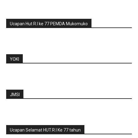
Ucapan Hut R.I ke 77 PEMDA Mukomuko
YOKI
JMSI
Ucapan Selamat HUT.R.I Ke 77 tahun