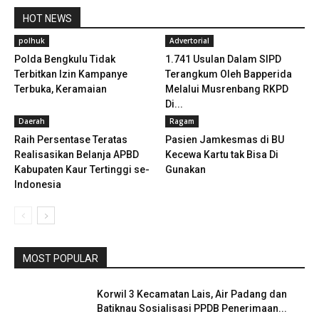
HOT NEWS
polhuk
Advertorial
Polda Bengkulu Tidak
1.741 Usulan Dalam SIPD
Terbitkan Izin Kampanye
Terangkum Oleh Bapperida
Terbuka, Keramaian
Melalui Musrenbang RKPD
Di...
Daerah
Ragam
Raih Persentase Teratas
Pasien Jamkesmas di BU
Realisasikan Belanja APBD
Kecewa Kartu tak Bisa Di
Kabupaten Kaur Tertinggi se-
Gunakan
Indonesia
MOST POPULAR
Korwil 3 Kecamatan Lais, Air Padang dan
Batiknau Sosialisasi PPDB Penerimaan...