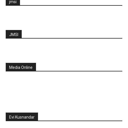
jmsi
JMSI
Media Online
Evi Kusnandar