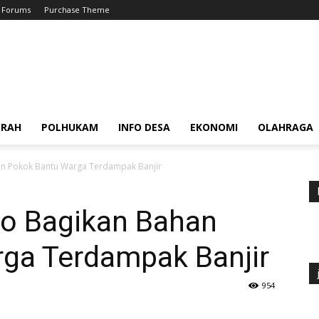
Forums
Purchase Theme
ERAH
POLHUKAM
INFO DESA
EKONOMI
OLAHRAGA
n Pokok Bantu Warga Terdampak Banjir
o Bagikan Bahan
ga Terdampak Banjir
954