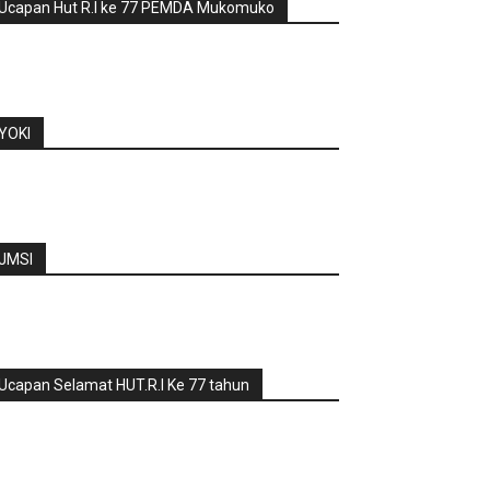
Ucapan Hut R.I ke 77 PEMDA Mukomuko
YOKI
JMSI
Ucapan Selamat HUT.R.I Ke 77 tahun