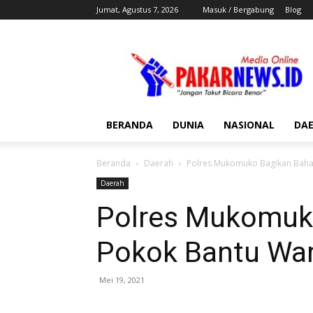
Jumat, Agustus 7, 2026
Masuk / Bergabung
Blog
Pakar
News
BERANDA
DUNIA
NASIONAL
DA
Beranda
Daerah
Polres Mukomuko Bagikan Baha
Daerah
Polres Mukomuk
Pokok Bantu War
Mei 19, 2021