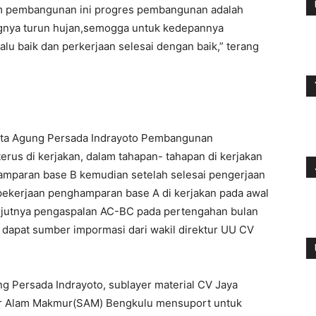
am pembangunan ini progres pembangunan adalah
gnya turun hujan,semogga untuk kedepannya
lu baik dan perkerjaan selesai dengan baik,” terang
Duta Agung Persada Indrayoto Pembangunan
rus di kerjakan, dalam tahapan- tahapan di kerjakan
amparan base B kemudian setelah selesai pengerjaan
pekerjaan penghamparan base A di kerjakan pada awal
njutnya pengaspalan AC-BC pada pertengahan bulan
apat sumber impormasi dari wakil direktur UU CV
ng Persada Indrayoto, sublayer material CV Jaya
ber Alam Makmur(SAM) Bengkulu mensuport untuk