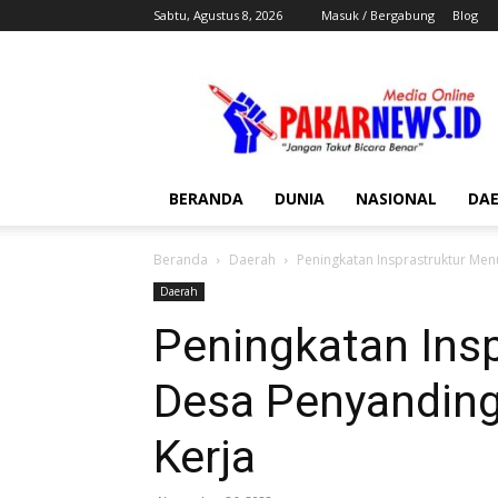
Sabtu, Agustus 8, 2026
Masuk / Bergabung
Blog
Pakar
News
BERANDA
DUNIA
NASIONAL
DA
Beranda
Daerah
Peningkatan Insprastruktur Me
Daerah
Peningkatan Ins
Desa Penyandin
Kerja