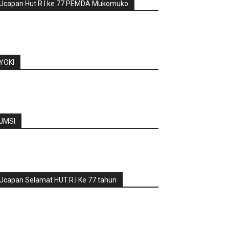
Ucapan Hut R.I ke 77 PEMDA Mukomuko
YOKI
JMSI
Ucapan Selamat HUT.R.I Ke 77 tahun