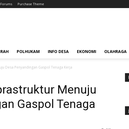
Forums
Purchase Theme
ERAH
POLHUKAM
INFO DESA
EKONOMI
OLAHRAGA
nuju Desa Penyandingan Gaspol Tenaga Kerja
prastruktur Menuju
gan Gaspol Tenaga