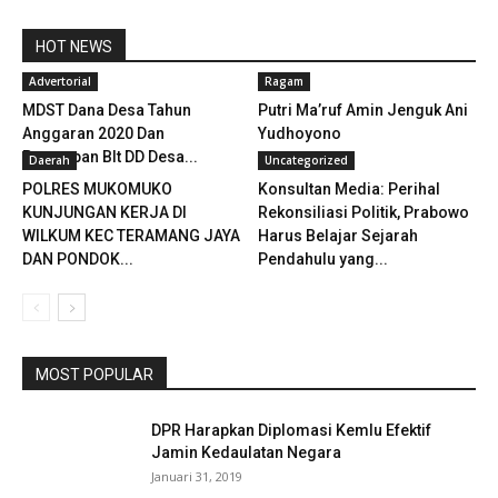
HOT NEWS
Advertorial
Ragam
MDST Dana Desa Tahun
Putri Ma’ruf Amin Jenguk Ani
Anggaran 2020 Dan
Yudhoyono
Penetapan Blt DD Desa...
Daerah
Uncategorized
POLRES MUKOMUKO
Konsultan Media: Perihal
KUNJUNGAN KERJA DI
Rekonsiliasi Politik, Prabowo
WILKUM KEC TERAMANG JAYA
Harus Belajar Sejarah
DAN PONDOK...
Pendahulu yang...
MOST POPULAR
DPR Harapkan Diplomasi Kemlu Efektif
Jamin Kedaulatan Negara
Januari 31, 2019