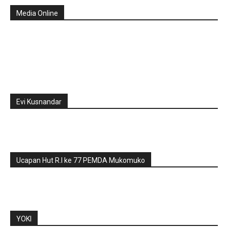
Media Online
Evi Kusnandar
Ucapan Hut R.I ke 77 PEMDA Mukomuko
YOKI