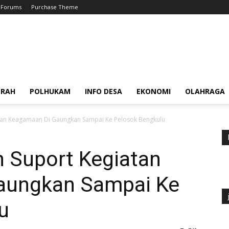
Forums
Purchase Theme
ERAH
POLHUKAM
INFO DESA
EKONOMI
OLAHRAGA
tan Keagamaan Di Gaungkan Sampai Ke Pelosok Bengkulu
n Suport Kegiatan
aungkan Sampai Ke
u