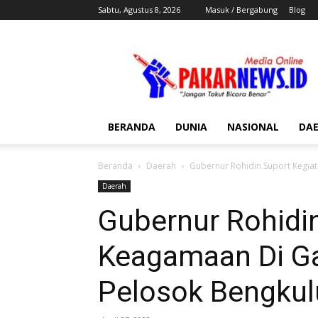
Sabtu, Agustus 8, 2026
Masuk / Bergabung
Blog
Pakar
News
BERANDA
DUNIA
NASIONAL
DA
Beranda
Daerah
Gubernur Rohidin Suport Kegia
Daerah
Gubernur Rohidi
Keagamaan Di G
Pelosok Bengkul