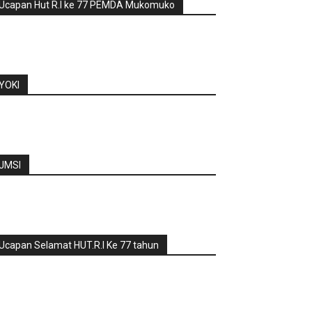
Ucapan Hut R.I ke 77 PEMDA Mukomuko
YOKI
JMSI
Ucapan Selamat HUT.R.I Ke 77 tahun