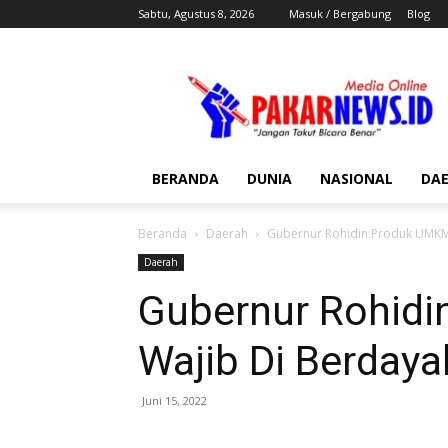
Sabtu, Agustus 8, 2026
Masuk / Bergabung
Blog
Pakar
News
BERANDA
DUNIA
NASIONAL
DA
Beranda
Daerah
Gubernur Rohidin:Produk UMKM
Daerah
Gubernur Rohid
Wajib Di Berday
Juni 15, 2022