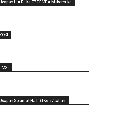
Ucapan Hut R.I ke 77 PEMDA Mukomuko
YOKI
JMSI
Ucapan Selamat HUT.R.I Ke 77 tahun