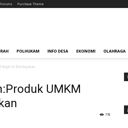
Forums
Purchase Theme
ERAH
POLHUKAM
INFO DESA
EKONOMI
OLAHRAGA
 Wajib Di Berdayakan
in:Produk UMKM
akan
778