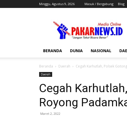
Minggu, Agustus 9, 2026
Masuk / Bergabung
Blog
Pakar
News
BERANDA
DUNIA
NASIONAL
DA
Beranda
Daerah
Cegah Karhutlah, Polsek Goto
Daerah
Cegah Karhutlah
Royong Padamka
Maret 2, 2022