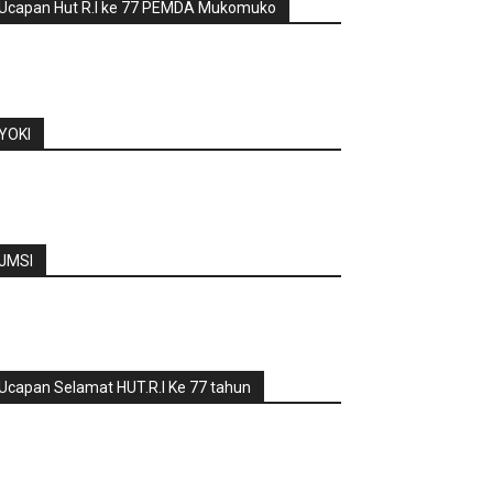
Ucapan Hut R.I ke 77 PEMDA Mukomuko
YOKI
JMSI
Ucapan Selamat HUT.R.I Ke 77 tahun