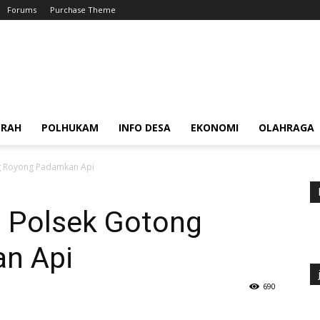
Forums
Purchase Theme
ERAH
POLHUKAM
INFO DESA
EKONOMI
OLAHRAGA
ng Royong Padamkan Api
, Polsek Gotong
n Api
690